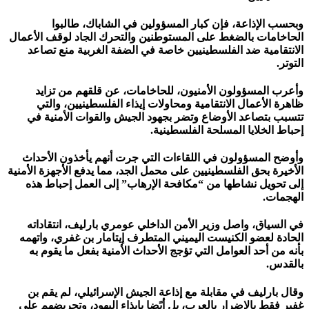
وبحسب الإذاعة، فإن كبار المسؤولين في الشاباك، طالبوا
الحاخامات بالضغط على المستوطنين والتحرك الجاد لوقف الأعمال
الانتقامية ضد الفلسطينيين خاصة في الضفة الغربية منع تصاعد
التوتر.
وأعرب المسؤولون الأمنيون، للحاخامات، عن قلقهم من تزايد
ظاهرة الأعمال الانتقامية ومحاولات إيذاء الفلسطينيين، والتي
تتسبب بتصاعد الأوضاع وتضر بجهود الجيش والقوات الأمنية في
إحباط الخلايا المسلحة الفلسطينية.
وأوضح المسؤولون في اللقاءات التي جرت أنهم يأخذون الأحداث
الأخيرة بحق الفلسطينيين على محمل الجد، مما يدفع الأجهزة الأمنية
إلى تحويل نشاطها من “مكافحة الإرهاب” إلى العمل إحباط هذه
الهجمات.
في السياق، واصل وزير الأمن الداخلي عومري بارليف، انتقاداته
الحادة لعضو الكنيست اليميني المتطرف إيتامار بن غفري، واتهمه
بأنه من أحد العوامل التي تؤجج الأحداث الأمنية بفعل ما يقوم به
بالقدس.
وقال بارليف في مقابلة مع إذاعة الجيش الإسرائيلي، لم يقم بن
غفير فقط بالإضرار بالعرب، بل أيًضا بإيذاء اليهود، وتحريضهم على