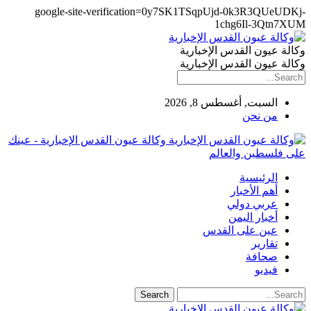
google-site-verification=0y7SK1TSqpUjd-0k3R3QUeUDKj-
1chg6Il-3Qtn7XUM
وكالة عيون القدس الإخبارية
وكالة عيون القدس الإخبارية
السبت, أغسطس 8, 2026
من نحن
وكالة عيون القدس الإخبارية - عينك
على فلسطين والعالم
الرئيسية
أهم الأخبار
عربي دولي
أخبار اليمن
عين على القدس
تقارير
صحافة
فيديو