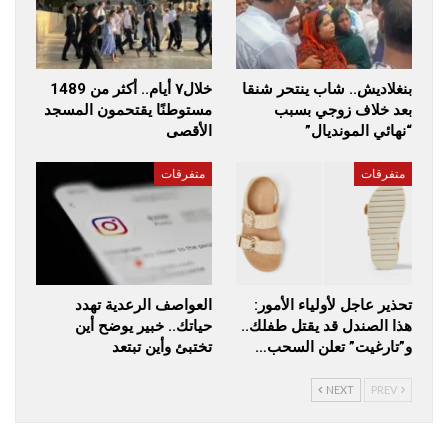
بنغلاديش.. شاب ينتحر شنقا
خلال٧ أيام.. أكثر من 1489
بعد خلاف زوجي بسبب
مستوطنًا يقتحمون المسجد
“نهائي المونديال”
الأقصى
متفرقات
متفرقات
تحذير عاجل لأولياء الأمور:
العواصف الرعدية تهدد
هذا الصندل قد يقتل طفلك..
حياتك.. خبير يوضح أين
و”تارغيت” تعلن السحب…
تختبئ وأين تبتعد
NEXT
PREV