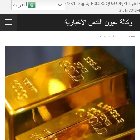
google-site-verification=0y7SK1TSqpUjd-0k3R3QUeUDKj-1chg6Il-
العربية
3Qtn7XUM
Home
متفرقات