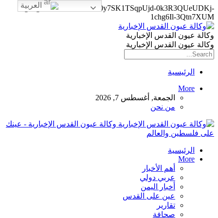
العربية
google-site-verification=0y7SK1TSqpUjd-0k3R3QUeUDKj-
1chg6Il-3Qtn7XUM
وكالة عيون القدس الإخبارية
وكالة عيون القدس الإخبارية
الرئيسية
More
الجمعة, أغسطس 7, 2026
من نحن
وكالة عيون القدس الإخبارية - عينك
على فلسطين والعالم
الرئيسية
More
أهم الأخبار
عربي دولي
أخبار اليمن
عين على القدس
تقارير
صحافة