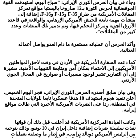
وجاء في بيان الحرس الثوري الإيراني: “صباح اليوم، استهدفت القوة
الجوفضائية لحرس الثورة بـ12 صاروخا باليستيا مواقع تمركز
المقاتلات الأمريكية من طراز F-35 وF-15 وF-16، إضافة إلى
منشآت مهمة تابعة للجيش الأمريكي الإرهابي، والواقعة في قاعدة
الأزرق الجوية ومركز التحكم فيها، وتم تدمير تلك المنشآت وعدد
كبير من المقاتلات”.
وأكد الحرس أن عملياته مستمرة ما دام العدو يواصل أعماله
العدائية.
كما دعت السفارة الأمريكية في الأردن في وقت لاحق المواطنين
الأمريكيين إلى الاحتماء بمكان آمن ومتابعة التنبيهات الأمنية. مشيرة
إلى أن التقارير تشير لوجود مسيرات أو صواريخ في المجال الجوي
الأردني.
وفي بيان سابق أصدره الحرس الثوري الإيراني، فجر اليوم الخميس،
أعلن تنفيذ هجوم استهدف 18 هدفا عسكريا تابعا للولايات المتحدة
في المنطقة، ردا على الضربات الأمريكية الأخيرة التي طالت مواقع
إيرانية.
وكانت القيادة المركزية الأمريكية قد أعلنت قبل ذلك أن قواتها
نفذت سلسلة ضربات إضافية داخل إيران في 10 يونيو، وذلك بتوجيه
من الرئيس الأمريكي دونالد ترامب، في إطار ما وصفته بعمليات