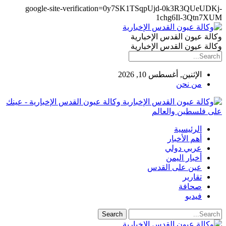
google-site-verification=0y7SK1TSqpUjd-0k3R3QUeUDKj-
1chg6Il-3Qtn7XUM
وكالة عيون القدس الإخبارية
وكالة عيون القدس الإخبارية
الإثنين, أغسطس 10, 2026
من نحن
وكالة عيون القدس الإخبارية - عينك
على فلسطين والعالم
الرئيسية
أهم الأخبار
عربي دولي
أخبار اليمن
عين على القدس
تقارير
صحافة
فيديو