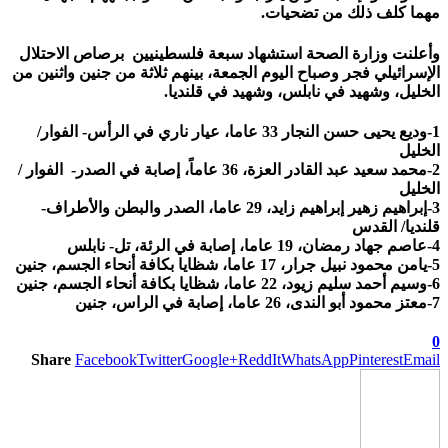
مهما كلف ذلك من تضحيات.
وأعلنت وزارة الصحة استشهاد سبعة فلسطينيين برصاص الاحتلال
الإسرائيلي فجر وصباح اليوم الجمعة، بينهم ثلاثة من جنين واثنين من
الخليل، وشهيد في نابلس، وشهيد في قلنديا.
1-وديع يحيى حسن النجار 33 عاما، عيار ناري في الرأس- الفوار/
الخليل
2-محمد سعيد عبد القادر العزة، 36 عاماً، إصابة في الصدر- الفوار /
الخليل
3-إبراهيم زهير إبراهيم زايد، 29 عاما، الصدر والبطن والأطراف-
قلنديا/ القدس
4-عاصم جهاد رمضان، 19 عاما، إصابة في الرئة، تل- نابلس
5-يامن محمود نبيل جرار، 17 عاما، شظايا بكافة أنحاء الجسم، جنين
6-وسيم أحمد سليم زيود، 22 عاما، شظايا بكافة أنحاء الجسم، جنين
7-معتز محمود أبو الندى، 26 عاما، إصابة في الراس، جنين
0
Share
Facebook
Twitter
Google+
ReddIt
WhatsApp
Pinterest
Email