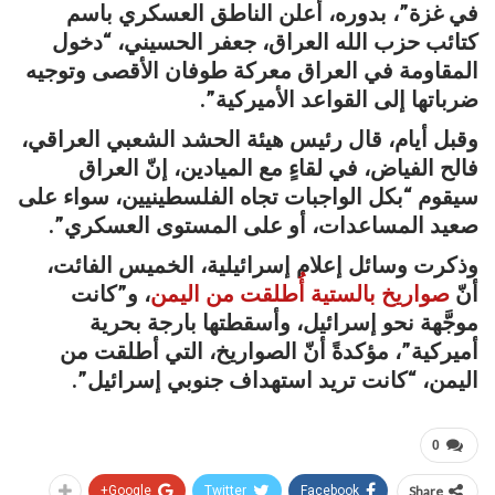
في غزة”، بدوره، أعلن الناطق العسكري باسم
كتائب حزب الله العراق، جعفر الحسيني، “دخول
المقاومة في العراق معركة طوفان الأقصى وتوجيه
ضرباتها إلى القواعد الأميركية”.
وقبل أيام، قال رئيس هيئة الحشد الشعبي العراقي،
فالح الفياض، في لقاءٍ مع الميادين، إنّ العراق
سيقوم “بكل الواجبات تجاه الفلسطينيين، سواء على
صعيد المساعدات، أو على المستوى العسكري”.
وذكرت وسائل إعلام إسرائيلية، الخميس الفائت،
أنّ
صواريخ بالستية أُطلقت من اليمن
، و”كانت
موجَّهة نحو إسرائيل، وأسقطتها بارجة بحرية
أميركية”، مؤكدةً أنّ الصواريخ، التي أطلقت من
اليمن، “كانت تريد استهداف جنوبي إسرائيل”.
0
Google+
Twitter
Facebook
Share