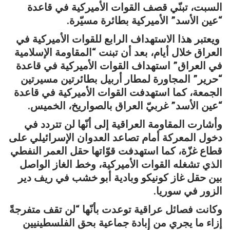
السبت، تبنّي قصف القوات الأميركية في قاعدة
“عين الأسد” الأميركية بطائرة مسيّرة.
ويعتبر هذا الاستهداف الرابع للقوات الأميركية في
العراق خلال أيام، بعد أن تبنت “المقاومة الإسلامية
في العراق” استهداف القوات الأميركية في قاعدة
“حرير” المجاورة لمطار أربيل بطائرتين مسيرتين
الجمعة، كما استهدفت القوات الأميركية في قاعدة
“عين الأسد” غربيّ العراق بالصواريخ، الخميس.
وأشارت المقاومة العراقية إلى أنّها لن تتردد في
دخول المعركة أمام تصاعد العدوان الإسرائيلي على
قطاع غزّة، كما استهدفت قوّاتها حقل العمر النفطي
الذي تشغله القوات الأميركية، وخط الغاز الواصل
بين حقل غاز كونيكو وبادية أبو خشب في ريف دير
الزور في سوريا.
وكانت فصائل عراقية توعدت بأنّها “لن تقف متفرجةً
إزاء ما يجري من إبادة جماعية بحق الفلسطينيين