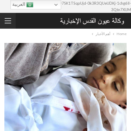
google-site-verification=0y7SK1TSqpUjd-0k3R3QUeUDKj-1chg6Il-
العربية
3Qtn7XUM
Home
أهم الأخبار