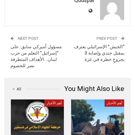
Qudspal
NEXT POST
PREV POST
“الجيش” الإسرائيلي يعترف
مسؤول أميركي سابق: على
بمقتل جندي وإصابة 3
“إسرائيل” التعلم من حرب
بجروحٍ خطرة في غزة
لبنان.. الأهداف المتطرفة
نصر للخصوم
You Might Also Like
All
أهم الأخبار
أهم الأخبار