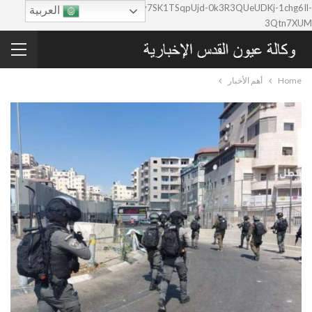
google-site-verification=0y7SK1TSqpUjd-0k3R3QUeUDKj-1chg6Il-
العربية
3Qtn7XUM
Home
أهم الأخبار