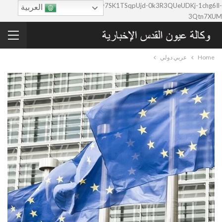
google-site-verification=0y7SK1TSqpUjd-0k3R3QUeUDKj-1chg6Il-
العربية
3Qtn7XUM
Home
عربي دولي