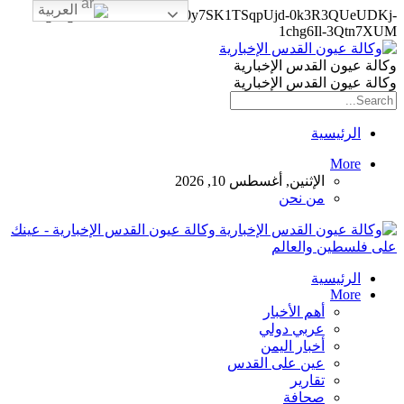
العربية
google-site-verification=0y7SK1TSqpUjd-0k3R3QUeUDKj-
1chg6Il-3Qtn7XUM
وكالة عيون القدس الإخبارية
وكالة عيون القدس الإخبارية
الرئيسية
More
الإثنين, أغسطس 10, 2026
من نحن
وكالة عيون القدس الإخبارية - عينك
على فلسطين والعالم
الرئيسية
More
أهم الأخبار
عربي دولي
أخبار اليمن
عين على القدس
تقارير
صحافة