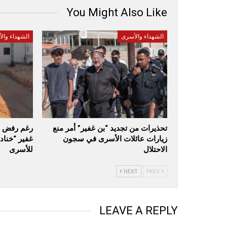
You Might Also Like
الشهداء والأسرى
الشهداء وال
تحذيرات من تجديد “بن غفير” أمر منع
رغم رفض ال
زيارات عائلات الأسرى في سجون
غفير “خنا
الاحتلال
للأسرى
NEXT
PREV
LEAVE A REPLY