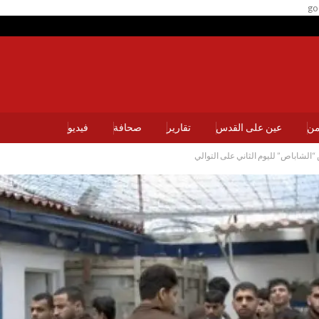
go
يمن
عين على القدس
تقارير
صحافة
فيديو
“الشاباص” لليوم الثاني على التوالي