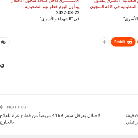
لنضالية.. الأسرى ينفذون
الأســــــرى داخل كــافة سجون الاحتلال
 التنظيمية في كافة السجون
يبدأون اليوم خطواتهم التصعيدية
2022-08-22
الأسرى"
في "الشهداء والأسرى"
ReddIt
NEXT POST
سرايا القدس – مجموعات قباطية تكشف تفاصيل الـ90دقيقة
الاحتلال يعرقل سفر 4169 مريضاً من قطاع غزة للعلاج
رائيلي
بالخارج