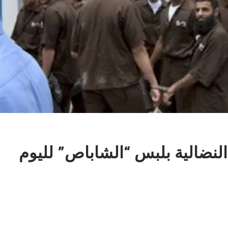
لنضالية بلبس “الشاباص” لليوم