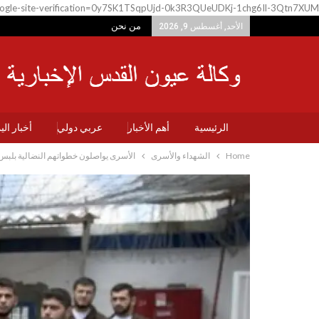
ogle-site-verification=0y7SK1TSqpUjd-0k3R3QUeUDKj-1chg6Il-3Qtn7XUM
من نحن
الأحد, أغسطس 9, 2026
الرئيسية
أهم الأخبار
عربي دولي
أخبار ال
Home
الشهداء والأسرى
الأسرى يواصلون خطواتهم النضالية بلبس 