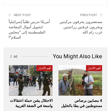
NEXT POST
PREV POST
مستعمرون يحرقون مركبتين
أمريكا تدرس طلباً إسرائيلياً
ويخربون غرفتين زراعيتين
لتحويل أموال المقاصة
غرب رام الله
الفلسطينية إلى “مجلس
السلام”!
You Might Also Like
All
أهم الأخبار
أهم الأخبار
4 مصابين برصاص
الاحتلال يشن حملة اعتقالات
مستوطنين في يطا بالخليل
واسعة في الضفة الغربية