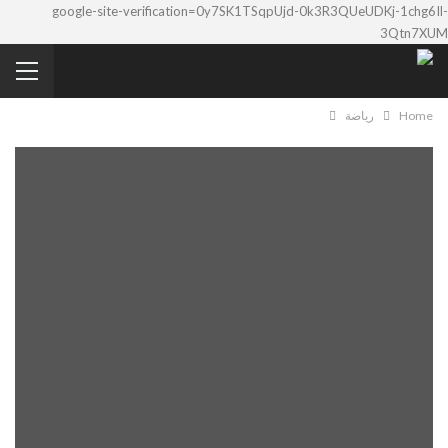
google-site-verification=0y7SK1TSqpUjd-0k3R3QUeUDKj-1chg6Il-
3Qtn7XUM
Home
رياضة