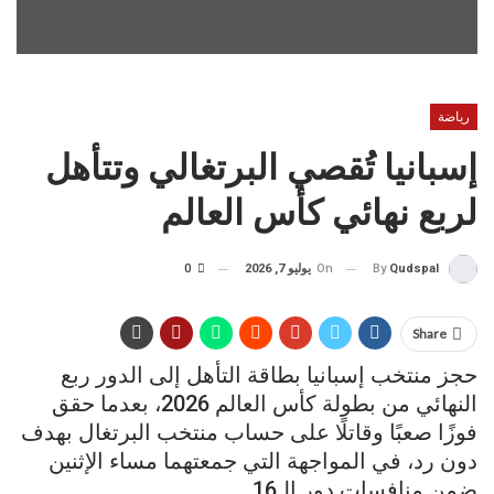
رياضة
إسبانيا تُقصي البرتغالي وتتأهل
لربع نهائي كأس العالم
On
يوليو 7, 2026
0
By
Qudspal
Share
حجز منتخب إسبانيا بطاقة التأهل إلى الدور ربع
النهائي من بطولة كأس العالم 2026، بعدما حقق
فوزًا صعبًا وقاتلًا على حساب منتخب البرتغال بهدف
دون رد، في المواجهة التي جمعتهما مساء الإثنين
ضمن منافسات دور الـ16.