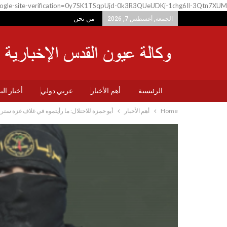
ogle-site-verification=0y7SK1TSqpUjd-0k3R3QUeUDKj-1chg6Il-3Qtn7XUM
من نحن
الجمعة, أغسطس 7, 2026
الرئيسية
أهم الأخبار
عربي دولي
أخبار ال
Home
أهم الأخبار
أبو حمزة للاحتلال: ما رأيتموه في غلاف غزة ست