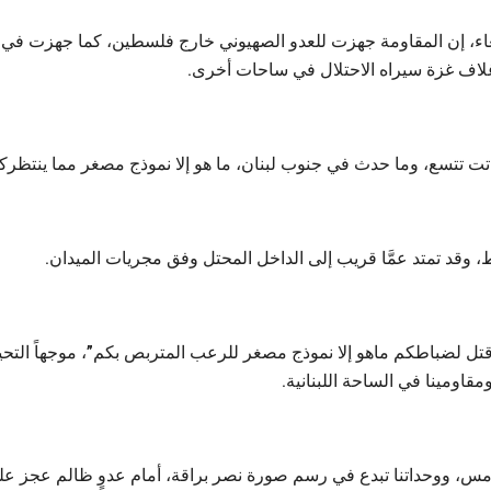
بعاء، إن المقاومة جهزت للعدو الصهيوني خارج فلسطين، كما جهزت في
اف غزة سيراه الاحتلال في ساحات أخرى.
اتت تتسع، وما حدث في جنوب لبنان، ما هو إلا نموذج مصغر مما ينتظرك
وقد تمتد عمَّا قريب إلى الداخل المحتل وفق مجريات الميدان.
قتل لضباطكم ماهو إلا نموذج مصغر للرعب المتربص بكم”، موجهاً التحي
ومقاومينا في الساحة اللبنانية.
س، ووحداتنا تبدع في رسم صورة نصر براقة، أمام عدوٍ ظالم عجز عل