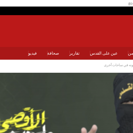
go
يمن
عين على القدس
تقارير
صحافة
فيديو
رونه في ساحات أخرى