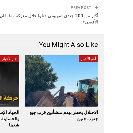
PREV POST
أكثر من 200 جندي صهيوني قتلوا خلال معركة «طوفان
الأقصى»
You Might Also Like
أهم الأخبار
أهم الأخبار
الاحتلال يخطر بهدم منشأتين قرب جبع
الجهاد الإ
جنوب جنين
والحساينة 
شعبنا